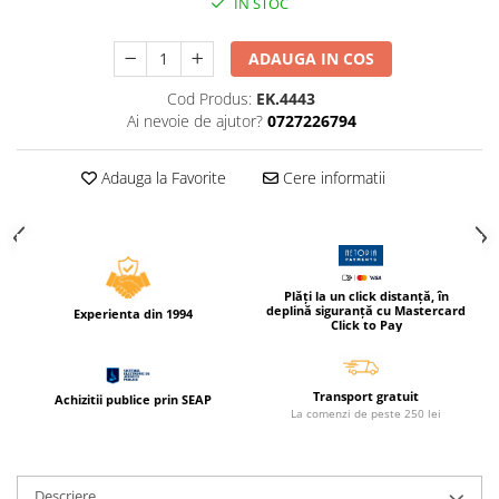
IN STOC
Compas scolar
Sabloane
ADAUGA IN COS
Truse geometrie
Cod Produs:
EK.4443
Foarfeci
Ai nevoie de ajutor?
0727226794
Markere evidentiatoare text
Markere permanente
Adauga la Favorite
Cere informatii
Markere speciale pentru desen
Pixuri si rezerve
Produse Craft
Plăți la un click distanță, în
Ghiozdane si genti scolare
deplină siguranță cu Mastercard
Experienta din 1994
Click to Pay
Genti laptop
Penare
Transport gratuit
Achizitii publice prin SEAP
Carti si jocuri pentru copii
La comenzi de peste 250 lei
Carti de colorat si povestit
Jocuri / Party
Descriere