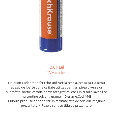
Foarfeci
Diverse articole organizare
Tipizate autocopiative
Carioci
Markere speciale pentru desen
arhivare
personalizate
Tus, tusiere
Ascutitori
Markere textile
Tipizate offset
Lipici
Creioane
Pixuri si rezerve
Tipizate offset personalizate
Perforatoare
Creioane cerate
Registre
Stilouri
Pioneze
Creioane colorate
Rezerva cub notes
Instrumente pentru proiectare
Suporti documente/accesorii de
Creioane mecanice si rezerve
Indigo si hartie carbon
birou/instrumente de scris
Cerneala si rezerva pentru stilou
Caiete pentru birou
Stilouri
Caiete A5
3,01 Lei
Caiete A4
Radiere
TVA inclus
Creta scolara
Plastilina
Lipici stick adaptat diferitelor utilizari: la scoala, acasa sau la birou
adeziv de foarte buna calitate utilizat pentru lipirea diverselor
Echere, rigle, raportoare, compase,
suprafete, hartie, carton, hartie fotografica, etc. Lipici solid lavabil ce
sabloane, truse geometrie
nu contine solventi gramaj: 15 grame.Cod.4443
Culorile produselor pot diferi in realitate fata de cele din imaginile
Echere
prezentate. * Pozele sunt cu titlu de prezentare.
Rigle