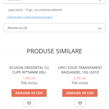
Coperti scolare
Diverse articole pentru scoala
Lipici stick - 15 gr., nu contine solventi
Pachete scolare
Informatii conformitate produs
Review-uri
(0)
PRODUSE SIMILARE
ECUSON ORIZONTAL CU
LIPICI SOLID TRANSPARENT
CLIPS 90*54MM DELI
RAZGANDEL 10G LS010
1,49 Lei
2,93 Lei
TVA inclus
TVA inclus
ADAUGA IN COS
ADAUGA IN COS