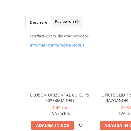
Caiete incepatori Tip I, II, III
Caiete speciale
Hartie creponata
Review-uri
(0)
Descriere
Hartie glacee
Vocabulare
Foarfeca 20 cm, din otel inoxidabil.
Ierbare scolare
Informatii conformitate produs
Etichete scolare
Acuarele, guase, tempera si
pensule
Accesorii pictura
Carioci
Ascutitori
ECUSON ORIZONTAL CU CLIPS
LIPICI SOLID 
Creioane
90*54MM DELI
RAZGANDEL 
Creioane cerate
1,49 Lei
2,93 
TVA inclus
TVA in
Creioane colorate
Creioane mecanice si rezerve
ADAUGA IN COS
ADAUGA IN 