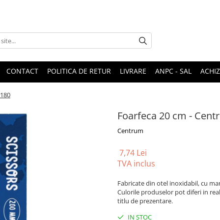
CONTACT
POLITICA DE RETUR
LIVRARE
ANPC - SAL
ACHIZ
0180
Foarfeca 20 cm - Cen
Centrum
7,74 Lei
TVA inclus
Fabricate din otel inoxidabil, cu ma
Culorile produselor pot diferi in rea
titlu de prezentare.
IN STOC