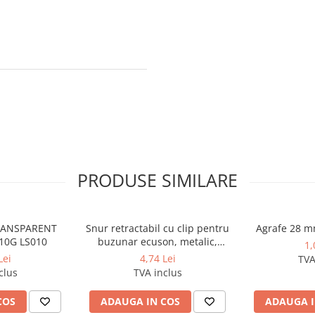
PRODUSE SIMILARE
TRANSPARENT
Snur retractabil cu clip pentru
Agrafe 28 m
10G LS010
buzunar ecuson, metalic,
1,
diametru 40 mm, lungime max
Lei
4,74 Lei
TVA
75 cm
clus
TVA inclus
COS
ADAUGA IN COS
ADAUGA I