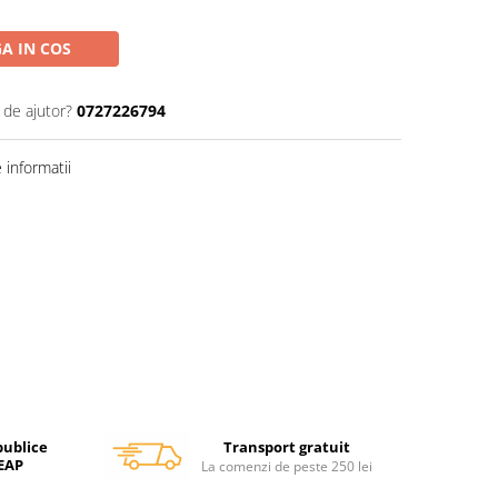
A IN COS
 de ajutor?
0727226794
informatii
Transport gratuit
publice
SEAP
La comenzi de peste 250 lei