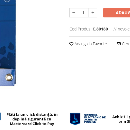
ADAUG
Cod Produs:
C.80180
Ai nevoie
Adauga la Favorite
Cere 
Plăți la un click distanță, în
Achizitii 
deplină siguranță cu
prin 
Mastercard Click to Pay