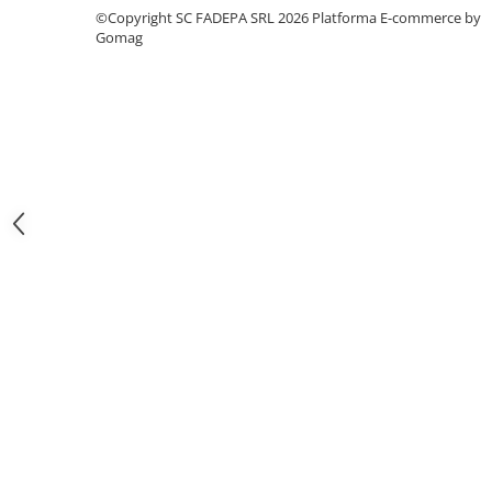
©Copyright SC FADEPA SRL 2026
Platforma E-commerce by
Pixuri si rezerve
Gomag
Produse Craft
Ghiozdane si genti scolare
Genti laptop
Penare
Carti si jocuri pentru copii
Carti de colorat si povestit
Jocuri / Party
Coperti scolare
Diverse articole pentru scoala
Pachete scolare
Produse curatenie
Instrumente de scris
Carioci
Cerneala si rezerva pentru stilou