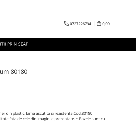
0727226794
0,00
ITII PRIN SEAP
trum 80180
ner din plastic, lama ascutita si rezistenta.Cod.80180
litate fata de cele din imaginile prezentate. * Pozele sunt cu