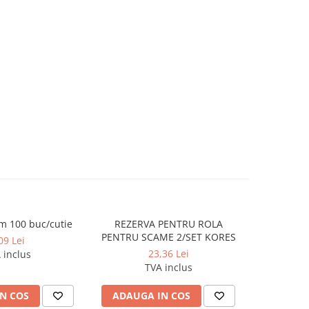
m 100 buc/cutie
REZERVA PENTRU ROLA
Agrafe 5
PENTRU SCAME 2/SET KORES
09 Lei
23,36 Lei
 inclus
TVA inclus
N COS
ADAUGA IN COS
ADAUG