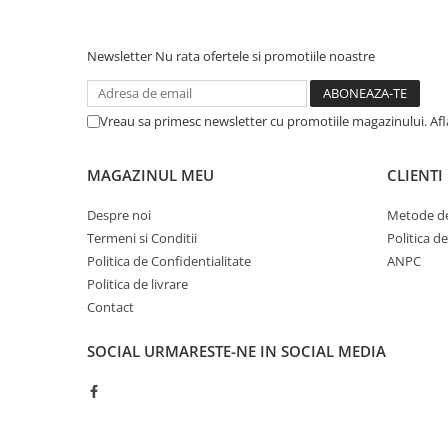
Cerneala si rezerva pentru stilou
Stilouri
Newsletter
Nu rata ofertele si promotiile noastre
Radiere
Creta scolara
Vreau sa primesc newsletter cu promotiile magazinului. Af
Plastilina
Echere, rigle, raportoare, compase,
MAGAZINUL MEU
CLIENTI
sabloane, truse geometrie
Despre noi
Metode de
Echere
Termeni si Conditii
Politica d
Rigle
Politica de Confidentialitate
ANPC
Compas scolar
Politica de livrare
Sabloane
Contact
Truse geometrie
Foarfeci
SOCIAL
URMARESTE-NE IN SOCIAL MEDIA
Markere evidentiatoare text
Markere permanente
Markere speciale pentru desen