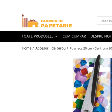
Toate Produsele
Hartie si articole din hartie
Hartie pentru copiator si cartoane
TOATE PRODUSELE
CUM CUMPAR
DESPRE NOI
Hartie color pentru copiator
Home /
Accesorii de birou /
Foarfeca 20 cm - Centrum 8
Papetarie personalizata
Pliante
Notes adeziv si index adeziv
Bloc Notes-uri brosate
Bloc Notes-uri spiralizate
Etichete
Plicuri personalizate
Plicuri
Tipizate