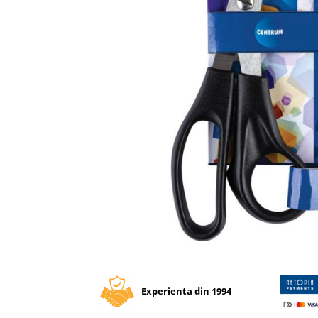
Tipizate autocopiative
Tipizate autocopiative
personalizate
Tipizate offset
Tipizate offset personalizate
Registre
Rezerva cub notes
Indigo si hartie carbon
Caiete pentru birou
Caiete A5
Caiete A4
Produse si rechizite scolare
Caiete si produse din hartie
Distribuie
pe
Caiete A5
Facebook
Caiete A4
Experienta din 1994
Caiete si blocuri pentru desen