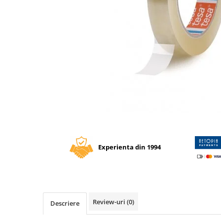
Tipizate autocopiative
Tipizate autocopiative
personalizate
Tipizate offset
Tipizate offset personalizate
Registre
Rezerva cub notes
Indigo si hartie carbon
Caiete pentru birou
Distribuie
pe
Caiete A5
Facebook
Experienta din 1994
Caiete A4
Produse si rechizite scolare
Caiete si produse din hartie
Caiete A5
Caiete A4
Review-uri
(0)
Descriere
Caiete si blocuri pentru desen