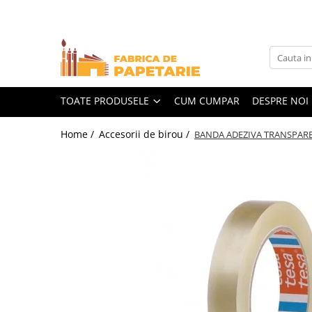
Toate Produsele
Hartie si articole din hartie
Hartie pentru copiator si cartoane
TOATE PRODUSELE
CUM CUMPAR
DESPRE NOI
Hartie color pentru copiator
Home /
Accesorii de birou /
BANDA ADEZIVA TRANSPAR
Papetarie personalizata
Pliante
Notes adeziv si index adeziv
Bloc Notes-uri brosate
Bloc Notes-uri spiralizate
Etichete
Plicuri personalizate
Plicuri
Tipizate