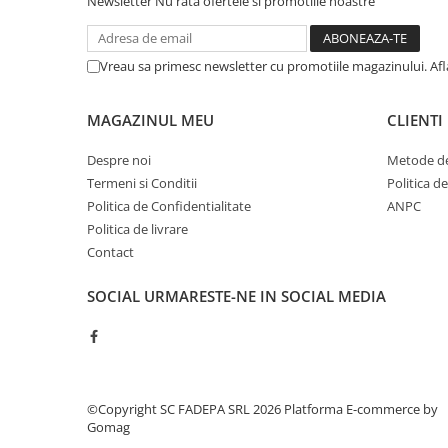
Newsletter
Nu rata ofertele si promotiile noastre
Cerneala si rezerva pentru stilou
Stilouri
Vreau sa primesc newsletter cu promotiile magazinului. Af
Radiere
Creta scolara
MAGAZINUL MEU
CLIENTI
Plastilina
Despre noi
Metode de
Echere, rigle, raportoare, compase,
Termeni si Conditii
Politica d
sabloane, truse geometrie
Politica de Confidentialitate
ANPC
Echere
Politica de livrare
Rigle
Contact
Compas scolar
Sabloane
SOCIAL
URMARESTE-NE IN SOCIAL MEDIA
Truse geometrie
Foarfeci
Markere evidentiatoare text
Markere permanente
©Copyright SC FADEPA SRL 2026
Platforma E-commerce by
Gomag
Markere speciale pentru desen