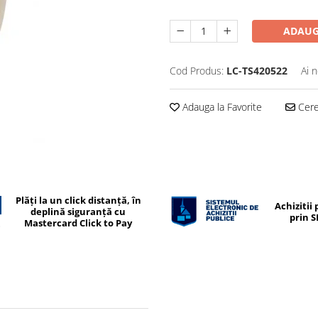
ADAUG
Cod Produs:
LC-TS420522
Ai 
Adauga la Favorite
Cere 
Plăți la un click distanță, în
Achizitii 
deplină siguranță cu
prin 
Mastercard Click to Pay