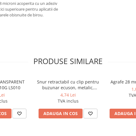
8 microni acoperita cu un adeziv
ici superioare pentru aplicatii de
toarele obisnuite de birou.
PRODUSE SIMILARE
TRANSPARENT
Snur retractabil cu clip pentru
Agrafe 28 m
10G LS010
buzunar ecuson, metalic,
1,
diametru 40 mm, lungime max
Lei
4,74 Lei
TVA
75 cm
clus
TVA inclus
COS
ADAUGA IN COS
ADAUGA I