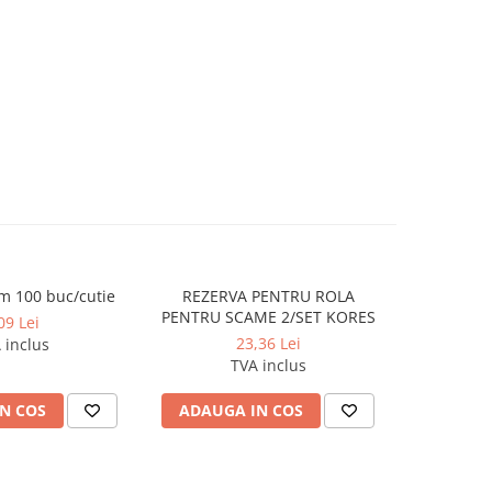
m 100 buc/cutie
REZERVA PENTRU ROLA
Agrafe 5
PENTRU SCAME 2/SET KORES
09 Lei
23,36 Lei
 inclus
TVA inclus
N COS
ADAUGA IN COS
ADAUG