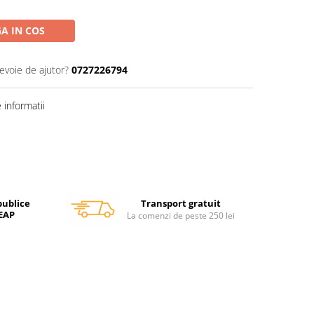
A IN COS
nevoie de ajutor?
0727226794
informatii
Transport gratuit
publice
SEAP
La comenzi de peste 250 lei