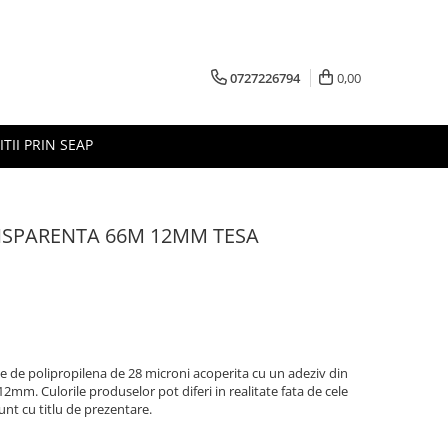
0727226794
0,00
ITII PRIN SEAP
NSPARENTA 66M 12MM TESA
e de polipropilena de 28 microni acoperita cu un adeziv din
mm. Culorile produselor pot diferi in realitate fata de cele
unt cu titlu de prezentare.