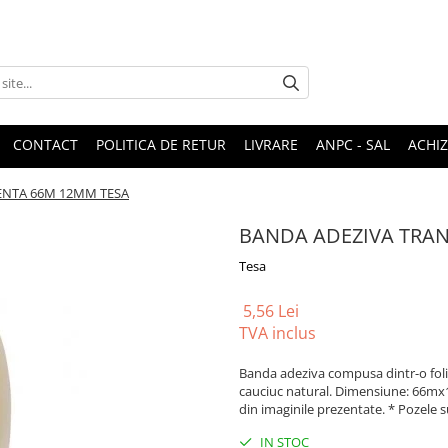
CONTACT
POLITICA DE RETUR
LIVRARE
ANPC - SAL
ACHIZ
ENTA 66M 12MM TESA
BANDA ADEZIVA TRA
Tesa
5,56 Lei
TVA inclus
Banda adeziva compusa dintr-o foli
cauciuc natural. Dimensiune: 66mx12
din imaginile prezentate. * Pozele s
IN STOC