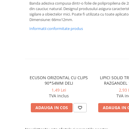
Banda adeziva compusa dintr-o folie de polipropilena de 2
Caiete incepatori Tip I, II, III
din cauciuc natural. Designul produsului asigura caracterist
Caiete speciale
sigilare a obiectelor mici. Poate fi utilizata cu toate aplica
Hartie creponata
Dimensiune: 66mx12mm.
Hartie glacee
Informatii conformitate produs
Vocabulare
Ierbare scolare
Etichete scolare
Acuarele, guase, tempera si
pensule
Accesorii pictura
ECUSON ORIZONTAL CU CLIPS
LIPICI SOLID 
Carioci
90*54MM DELI
RAZGANDEL 
Ascutitori
1,49 Lei
2,93 
TVA inclus
TVA in
Creioane
Creioane cerate
ADAUGA IN COS
ADAUGA IN 
Creioane colorate
Creioane mecanice si rezerve