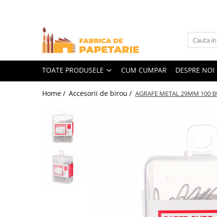
Toate Produsele
Hartie si articole din hartie
Hartie pentru copiator si cartoane
TOATE PRODUSELE
CUM CUMPAR
DESPRE NOI
Hartie color pentru copiator
Home /
Accesorii de birou /
AGRAFE METAL 29MM 100 BU
Papetarie personalizata
Pliante
Notes adeziv si index adeziv
Bloc Notes-uri brosate
Bloc Notes-uri spiralizate
Etichete
Plicuri personalizate
Plicuri
Tipizate