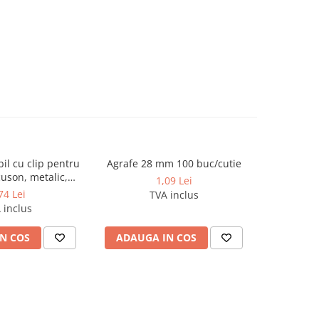
bil cu clip pentru
Agrafe 28 mm 100 buc/cutie
REZER
uson, metalic,
PENTRU S
1,09 Lei
mm, lungime max
74 Lei
TVA inclus
5 cm
 inclus
N COS
ADAUGA IN COS
ADAUG