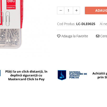
ADAUG
Cod Produs:
LC-DLE0025
Ai n
Adauga la Favorite
Cere 
Plăți la un click distanță, în
Achizitii 
deplină siguranță cu
prin 
Mastercard Click to Pay