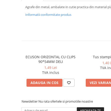
Caiete incepatori Tip I, II, III
Agrafe din metal, ambalate in cutie practica din material p
Caiete speciale
Informatii conformitate produs
Hartie creponata
Hartie glacee
Vocabulare
Ierbare scolare
Etichete scolare
Acuarele, guase, tempera si
pensule
ECUSON ORIZONTAL CU CLIPS
Tus stampi
Accesorii pictura
90*54MM DELI
1,40 
Carioci
1,49 Lei
TVA in
TVA inclus
Ascutitori
ADAUGA IN COS
VEZI VARIA
Creioane
Creioane cerate
Creioane colorate
Newsletter
Nu rata ofertele si promotiile noastre
Creioane mecanice si rezerve