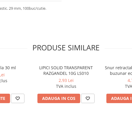
lastic. 29 mm, 100buc/cutie.
PRODUSE SIMILARE
la 30 ml
LIPICI SOLID TRANSPARENT
Snur retracta
RAZGANDEL 10G LS010
buzunar ec
Lei
diametru 40 
2,93 Lei
4,
clus
7
TVA inclus
TVA
NTE
ADAUGA IN COS
ADAUGA I