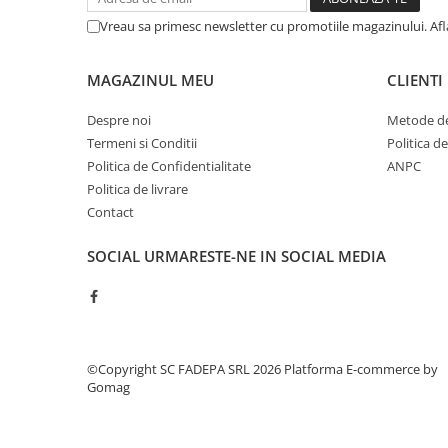
Cerneala si rezerva pentru stilou
Vreau sa primesc newsletter cu promotiile magazinului. Af
Stilouri
Radiere
MAGAZINUL MEU
CLIENTI
Creta scolara
Despre noi
Metode de
Plastilina
Termeni si Conditii
Politica d
Echere, rigle, raportoare, compase,
Politica de Confidentialitate
ANPC
sabloane, truse geometrie
Politica de livrare
Contact
Echere
Rigle
SOCIAL
URMARESTE-NE IN SOCIAL MEDIA
Compas scolar
Sabloane
Truse geometrie
Foarfeci
©Copyright SC FADEPA SRL 2026
Platforma E-commerce by
Markere evidentiatoare text
Gomag
Markere permanente
Markere speciale pentru desen