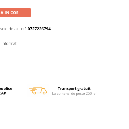
A IN COS
evoie de ajutor?
0727226794
informatii
Transport gratuit
publice
SEAP
La comenzi de peste 250 lei